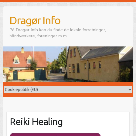
Skip
to
Dragør Info
content
På Dragør Info kan du finde de lokale forretninger,
håndværkere, foreninger m.m.
Reiki Healing