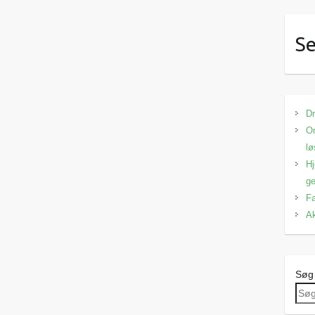
Se
Dr
Om
lø
Hj
ge
Fa
Ak
Søg