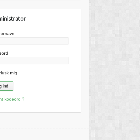
inistrator
gernavn
eord
usk mig
mt kodeord ?