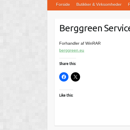
Forside
Butikker & Virksomheder
F
Berggreen Servic
Forhandler af WinRAR
berggreen.eu
Share this:
Like this: