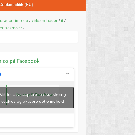
Cookiepolitik (EU)
dragoerinfo.eu
/
virksomheder
/
it
/
een-service
/
e os på Facebook
Klik for at acceptere markedsføring
Like os på Facebook
cookies og aktivere dette indhold