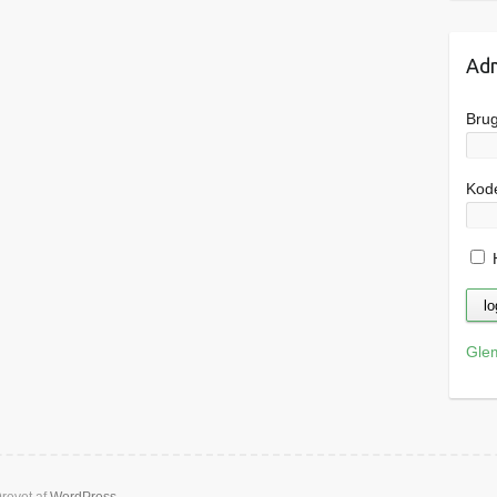
Adm
Bru
Kod
H
Gle