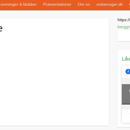
oreninger & klubber
Præsentationer
Om os
visitamager.dk
https://
e
berggr
Lik