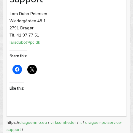
Lars Dubo Petersen
Wiedergården 48 1
2791 Dragør
Tlf. 41 97 77 51
larsdubo@pc.dk
Share this:
Like this:
https://
dragoerinfo.eu
/
virksomheder
/
it
/
dragoer-pc-service-
support
/