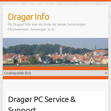
Skip
to
Dragør Info
content
På Dragør Info kan du finde de lokale forretninger,
håndværkere, foreninger m.m.
Dragør PC Service &
Support