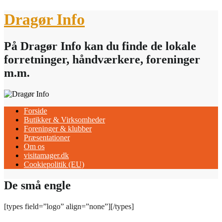
Skip
Dragør Info
to
content
På Dragør Info kan du finde de lokale
forretninger, håndværkere, foreninger
m.m.
Forside
Butikker & Virksomheder
Foreninger & klubber
Præsentationer
Om os
visitamager.dk
Cookiepolitik (EU)
De små engle
[types field=”logo” align=”none”][/types]