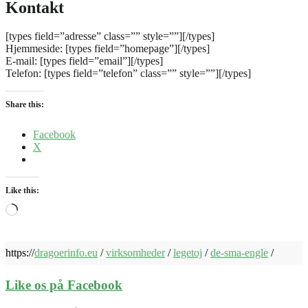
Kontakt
[types field=”adresse” class=”” style=””][/types]
Hjemmeside: [types field=”homepage”][/types]
E-mail: [types field=”email”][/types]
Telefon: [types field=”telefon” class=”” style=””][/types]
Share this:
Facebook
X
Like this:
Loading…
https://
dragoerinfo.eu
/
virksomheder
/
legetoj
/
de-sma-engle
/
Like os på Facebook