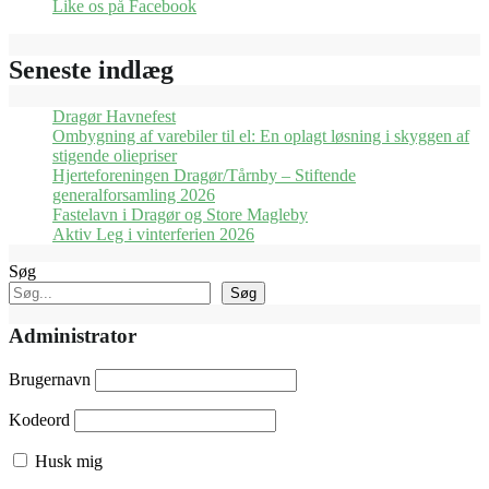
Like os på Facebook
Seneste indlæg
Dragør Havnefest
Ombygning af varebiler til el: En oplagt løsning i skyggen af
stigende oliepriser
Hjerteforeningen Dragør/Tårnby – Stiftende
generalforsamling 2026
Fastelavn i Dragør og Store Magleby
Aktiv Leg i vinterferien 2026
Søg
Søg
Administrator
Brugernavn
Kodeord
Husk mig