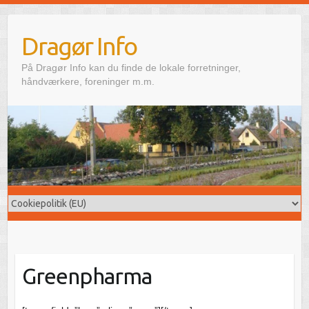
Skip
to
Dragør Info
content
På Dragør Info kan du finde de lokale forretninger,
håndværkere, foreninger m.m.
Greenpharma