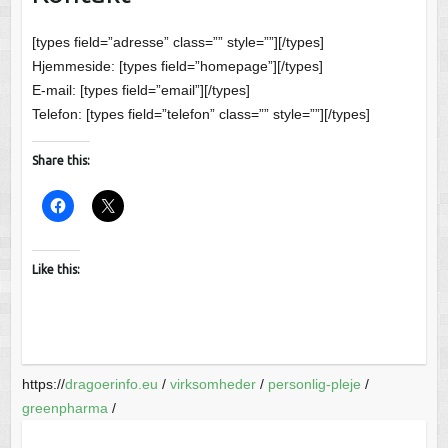
[types field=”adresse” class=”” style=””][/types]
Hjemmeside: [types field=”homepage”][/types]
E-mail: [types field=”email”][/types]
Telefon: [types field=”telefon” class=”” style=””][/types]
Share this:
Like this:
https://
dragoerinfo.eu
/
virksomheder
/
personlig-pleje
/
greenpharma
/