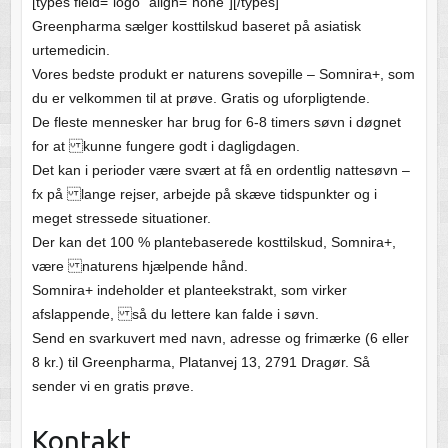
[types field=”logo” align=”none”][/types]
Greenpharma sælger kosttilskud baseret på asiatisk
urtemedicin.
Vores bedste produkt er naturens sovepille – Somnira+, som
du er velkommen til at prøve. Gratis og uforpligtende.
De fleste mennesker har brug for 6-8 timers søvn i døgnet
for at kunne fungere godt i dagligdagen.
Det kan i perioder være svært at få en ordentlig nattesøvn –
fx på lange rejser, arbejde på skæve tidspunkter og i
meget stressede situationer.
Der kan det 100 % plantebaserede kosttilskud, Somnira+,
være naturens hjælpende hånd.
Somnira+ indeholder et planteekstrakt, som virker
afslappende, så du lettere kan falde i søvn.
Send en svarkuvert med navn, adresse og frimærke (6 eller
8 kr.) til Greenpharma, Platanvej 13, 2791 Dragør. Så
sender vi en gratis prøve.
Kontakt