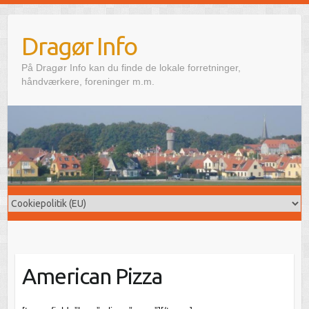
Skip
to
Dragør Info
content
På Dragør Info kan du finde de lokale forretninger,
håndværkere, foreninger m.m.
American Pizza