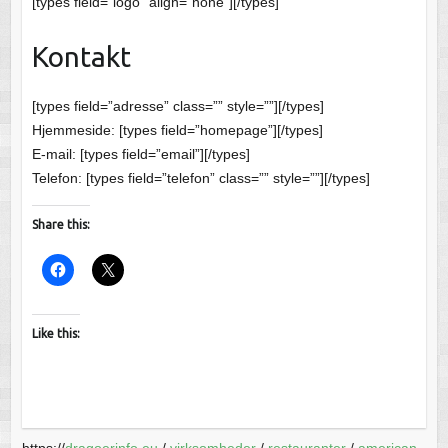
[types field=”logo” align=”none”][/types]
Kontakt
[types field=”adresse” class=”” style=””][/types]
Hjemmeside: [types field=”homepage”][/types]
E-mail: [types field=”email”][/types]
Telefon: [types field=”telefon” class=”” style=””][/types]
Share this:
Like this:
https://
dragoerinfo.eu
/
virksomheder
/
restauranter
/
american-