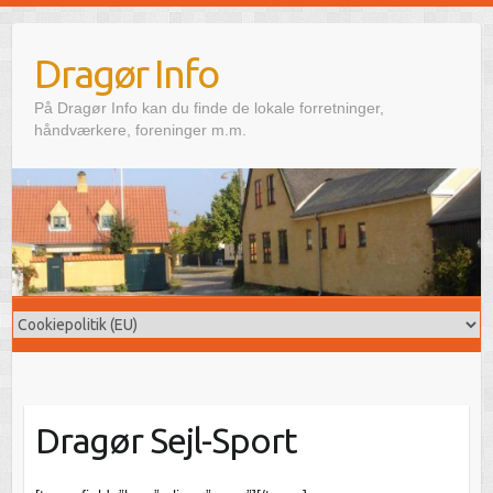
Skip
to
Dragør Info
content
På Dragør Info kan du finde de lokale forretninger,
håndværkere, foreninger m.m.
Dragør Sejl-Sport