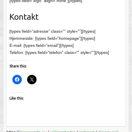
[types field=”logo” align=”none”][/types]
Kontakt
[types field=”adresse” class=”” style=””][/types]
Hjemmeside: [types field=”homepage”][/types]
E-mail: [types field=”email”][/types]
Telefon: [types field=”telefon” class=”” style=””][/types]
Share this:
Like this:
https://
dragoerinfo.eu
/
virksomheder
/
sejlsport
/
dragor-sejl-