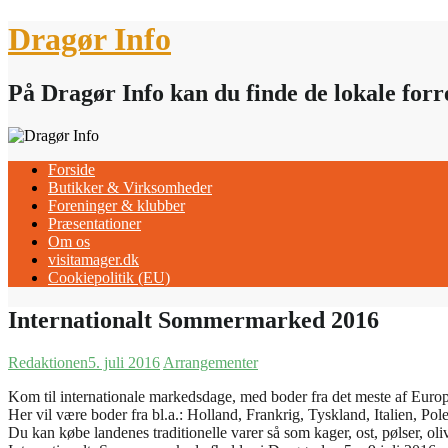
Skip
Dragør Info
to
content
På Dragør Info kan du finde de lokale for
Forside
Butikker & Virksomheder
Foreninger & klubber
Præsentationer
Om os
visitamager.dk
Cookiepolitik (EU)
Internationalt Sommermarked 2016
Redaktionen
5. juli 2016
Arrangementer
Kom til internationale markedsdage, med boder fra det meste af Euro
Her vil være boder fra bl.a.: Holland, Frankrig, Tyskland, Italien, Pol
Du kan købe landenes traditionelle varer så som kager, ost, pølser, ol