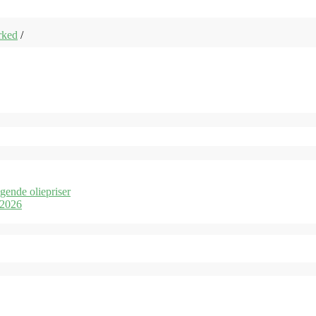
rked
/
igende oliepriser
 2026