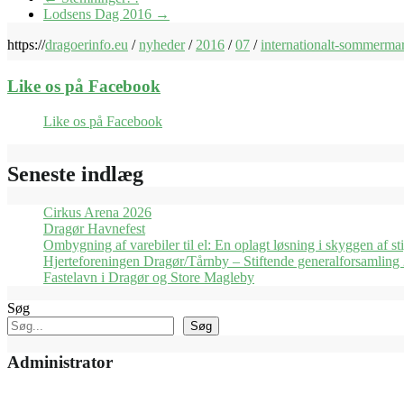
Lodsens Dag 2016
→
https://
dragoerinfo.eu
/
nyheder
/
2016
/
07
/
internationalt-sommerma
Like os på Facebook
Like os på Facebook
Seneste indlæg
Cirkus Arena 2026
Dragør Havnefest
Ombygning af varebiler til el: En oplagt løsning i skyggen af st
Hjerteforeningen Dragør/Tårnby – Stiftende generalforsamling
Fastelavn i Dragør og Store Magleby
Søg
Søg
Administrator