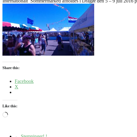
Internationalt Sommermarked afholdes i Dragør den 5 – 9 juli 2016 
Share this:
Facebook
X
Like this:
Loading…
←
Stemninger! !