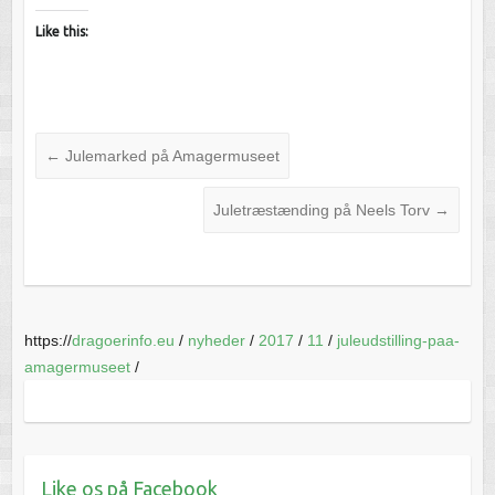
Like this:
←
Julemarked på Amagermuseet
Juletræstænding på Neels Torv
→
https://
dragoerinfo.eu
/
nyheder
/
2017
/
11
/
juleudstilling-paa-
amagermuseet
/
Like os på Facebook