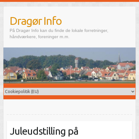
Skip
to
Dragør Info
content
På Dragør Info kan du finde de lokale forretninger,
håndværkere, foreninger m.m.
Juleudstilling på