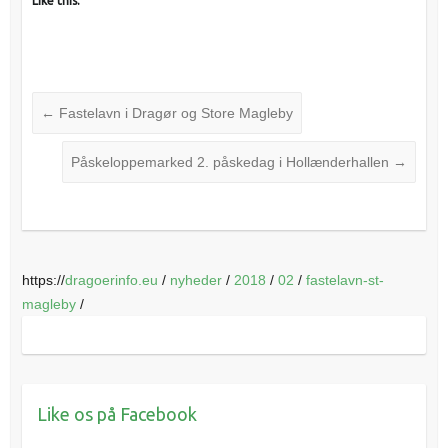
Like this:
←
Fastelavn i Dragør og Store Magleby
Påskeloppemarked 2. påskedag i Hollænderhallen
→
https://
dragoerinfo.eu
/
nyheder
/
2018
/
02
/
fastelavn-st-
magleby
/
Like os på Facebook