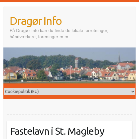
Skip
to
Dragør Info
content
På Dragør Info kan du finde de lokale forretninger,
håndværkere, foreninger m.m.
Fastelavn i St. Magleby