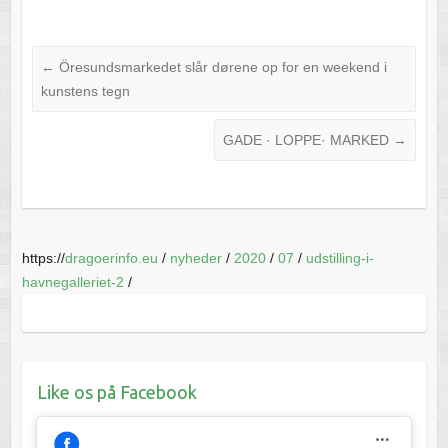
←
Öresundsmarkedet slår dørene op for en weekend i
kunstens tegn
GADE · LOPPE· MARKED
→
https://
dragoerinfo.eu
/
nyheder
/
2020
/
07
/
udstilling-i-
havnegalleriet-2
/
Like os på Facebook