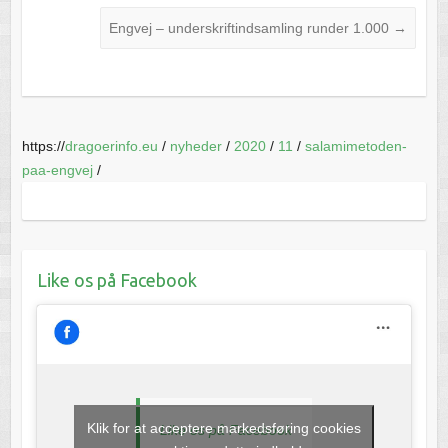
Engvej – underskriftindsamling runder 1.000
→
https://
dragoerinfo.eu
/
nyheder
/
2020
/
11
/
salamimetoden-
paa-engvej
/
Like os på Facebook
Klik for at acceptere markedsføring cookies
Like os på Facebook