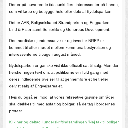
Der er på nuværende tidspunkt flere interessenter på banen,
som vil købe og bebygge hele eller dele af Bydelsparken.
Det er AAB, Boligselskabet Strandparken og Engparken,
Lind & Risør samt SeniorBo og Generous Development.
Den nordiske ejendomsudvikler og investor NREP er
kommet til efter mødet mellem kommunalbestyrelsen og
interessenterne tilbage i august måned.
Bydelsparken er ganske vist ikke officielt sat til salg. Men der
hersker ingen tvivl om, at politikerne er i fuld gang med
deres indledende øvelser til at gennemføre et helt eller
delvist salg af Engvejsarealet.
Hvis du også er imod, at vores rekreative grønne områder
skal dækkes til med asfalt og boliger, så deltag i borgernes
protest.
Klik her og deltag i underskriftindsamlingen ‘Nej tak til boliger