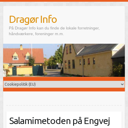
Skip
to
Dragør Info
content
På Dragør Info kan du finde de lokale forretninger,
håndværkere, foreninger m.m.
Salamimetoden på Engvej