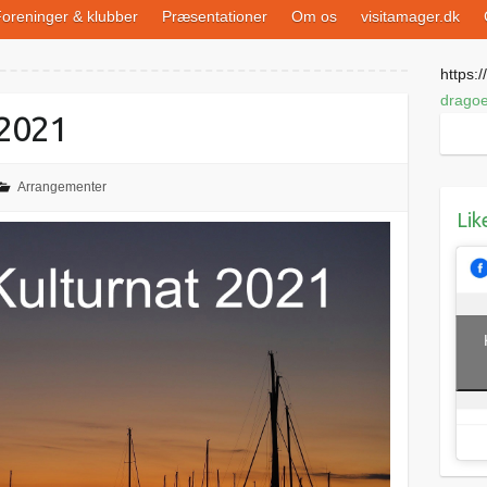
oreninger & klubber
Præsentationer
Om os
visitamager.dk
https://
dragoe
 2021
Arrangementer
Lik