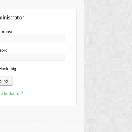
inistrator
gernavn
eord
usk mig
mt kodeord ?