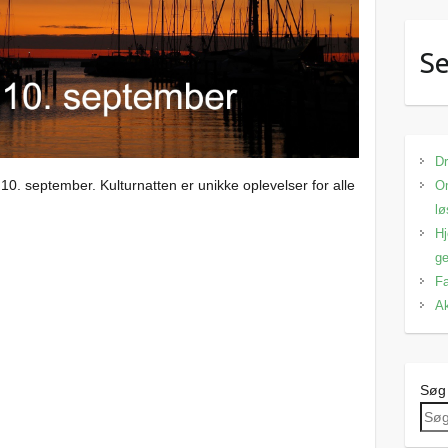
Se
Dr
10. september. Kulturnatten er unikke oplevelser for alle
Om
lø
Hj
ge
Fa
Ak
Søg