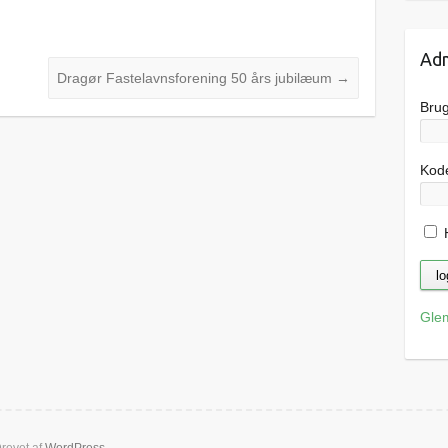
Adm
Dragør Fastelavnsforening 50 års jubilæum
→
Bru
Kod
H
Gle