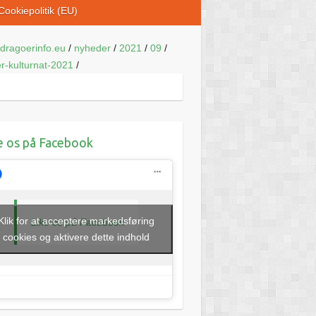
Cookiepolitik (EU)
dragoerinfo.eu
/
nyheder
/
2021
/
09
/
r-kulturnat-2021
/
e os på Facebook
Klik for at acceptere markedsføring
Like os på Facebook
cookies og aktivere dette indhold