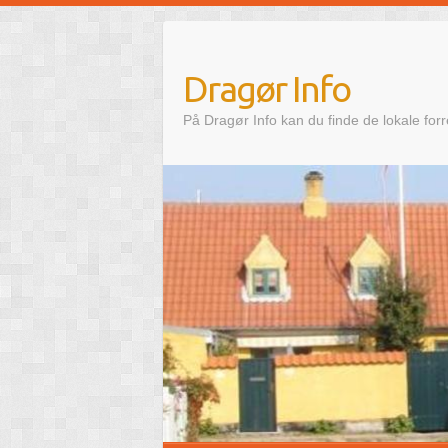
Skip
to
content
Dragør Info
På Dragør Info kan du finde de lokale for