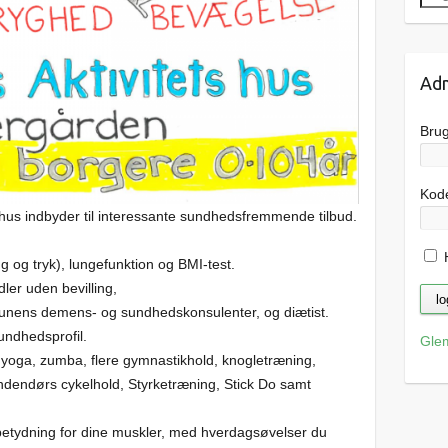
Adm
Bru
Kod
hus indbyder til interessante sundhedsfremmende tilbud.
H
g og tryk), lungefunktion og BMI-test.
ler uden bevilling,
nens demens- og sundhedskonsulenter, og diætist.
undhedsprofil.
Gle
x yoga, zumba, flere gymnastikhold, knogletræning,
indendørs cykelhold, Styrketræning, Stick Do samt
betydning for dine muskler, med hverdagsøvelser du