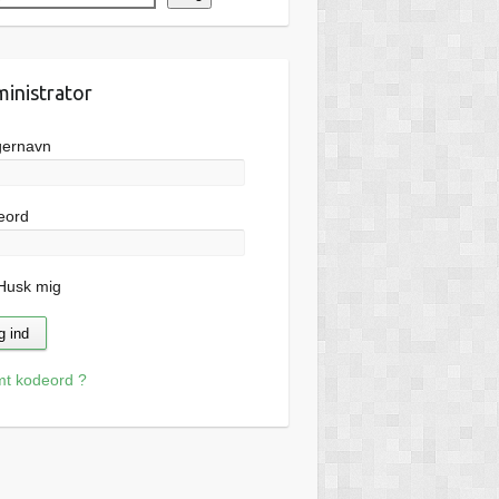
inistrator
gernavn
eord
usk mig
mt kodeord ?