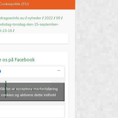
Cookiepolitik (EU)
dragoerinfo.eu
/
nyheder
/
2022
/
09
/
edsdag-torsdag-den-15-september-
l-13-16
/
e os på Facebook
Klik for at acceptere markedsføring
Like os på Facebook
cookies og aktivere dette indhold