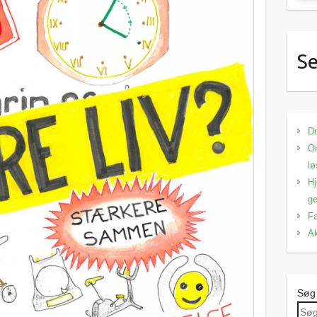
Se
Dr
Om
lø
Hj
ge
Fa
Ak
Søg