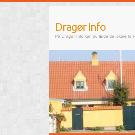
Skip
to
content
Dragør Info
På Dragør Info kan du finde de lokale for