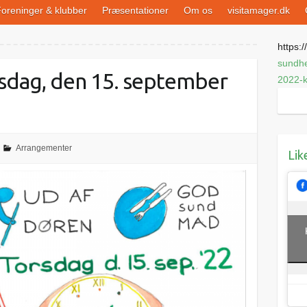
oreninger & klubber
Præsentationer
Om os
visitamager.dk
https://
sundh
dag, den 15. september
2022-k
Arrangementer
Lik